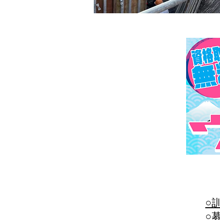
​令
○
○